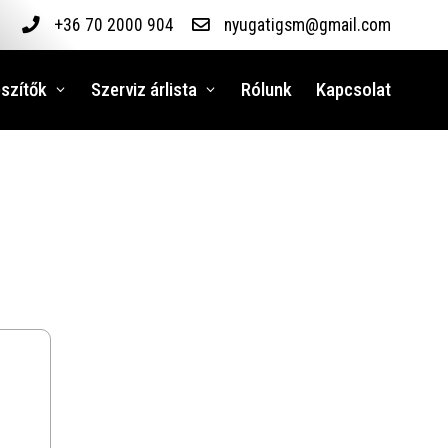
+36 70 2000 904
nyugatigsm@gmail.com
szítők
Szerviz árlista
Rólunk
Kapcsolat