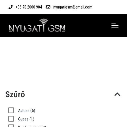
+36 70 2000 904
nyugatigsm@gmail.com
Szűrő
Adidas
(5)
Guess
(1)