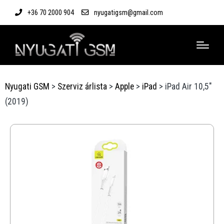
+36 70 2000 904
nyugatigsm@gmail.com
Nyugati GSM
>
Szerviz árlista
>
Apple
>
iPad
>
iPad Air 10,5″
(2019)