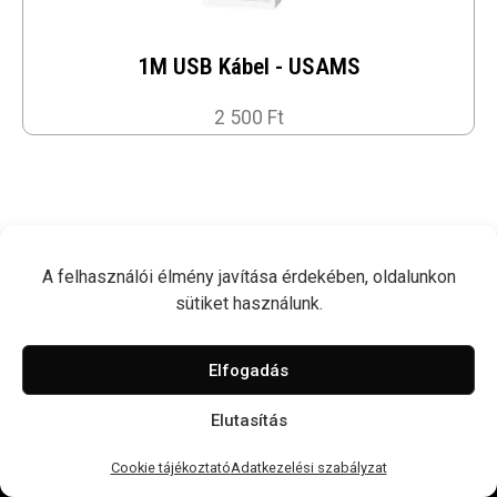
1M USB Kábel - USAMS
2 500 Ft
A felhasználói élmény javítása érdekében, oldalunkon
sütiket használunk.
Elfogadás
Elutasítás
© 2026 Nyugati GSM
Impresszum
Cookie tájékoztató
Adatkezelési szabályzat
Cookie tájékoztató
Adatkezelési szabályzat