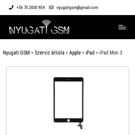
+36 70 2000 904
nyugatigsm@gmail.com
Nyugati GSM
>
Szerviz árlista
>
Apple
>
iPad
>
iPad Mini 3