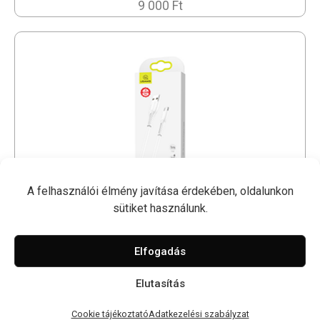
9 000 Ft
A felhasználói élmény javítása érdekében, oldalunkon
sütiket használunk.
1M USB Kábel - USAMS
2 500 Ft
Elfogadás
Elutasítás
© 2026 Nyugati GSM
Cookie tájékoztató
Adatkezelési szabályzat
Impresszum
Cookie tájékoztató
Adatkezelési szabályzat