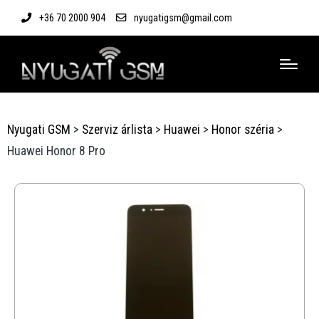
+36 70 2000 904
nyugatigsm@gmail.com
Nyugati GSM
>
Szerviz árlista
>
Huawei
>
Honor széria
>
Huawei Honor 8 Pro