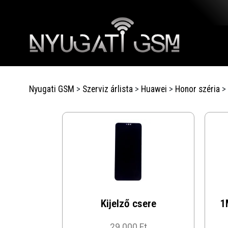
Nyugati GSM
>
Szerviz árlista
>
Huawei
>
Honor széria
>
Kijelző csere
1
29 000 Ft