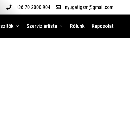
+36 70 2000 904
nyugatigsm@gmail.com
szítők
Szerviz árlista
Rólunk
Kapcsolat