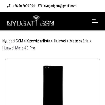
+36 70 2000 904
nyugatigsm@gmail.com
Nyugati GSM
>
Szerviz árlista
>
Huawei
>
Mate széria
>
Huawei Mate 40 Pro