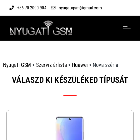
+36 70 2000 904
nyugatigsm@gmail.com
Nyugati GSM
>
Szerviz árlista
>
Huawei
>
Nova széria
VÁLASZD KI KÉSZÜLÉKED TÍPUSÁT