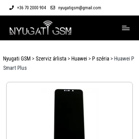
+36 70 2000 904
nyugatigsm@gmail.com
Nyugati GSM
>
Szerviz árlista
>
Huawei
>
P széria
>
Huawei P
Smart Plus