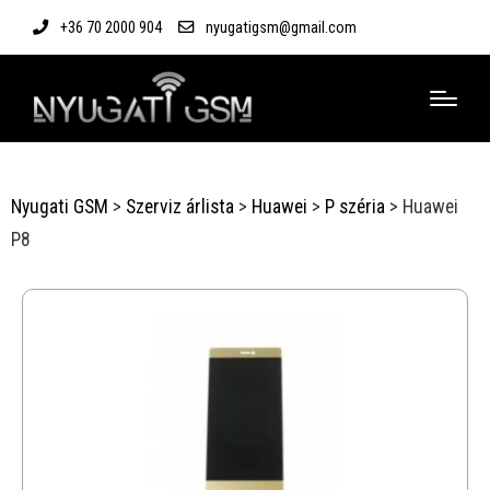
+36 70 2000 904
nyugatigsm@gmail.com
Nyugati GSM
>
Szerviz árlista
>
Huawei
>
P széria
>
Huawei
P8