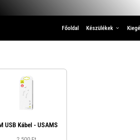
Főoldal
Készülékek
Kiegé
M USB Kábel - USAMS
2 500 Ft