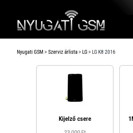
Nyugati GSM
>
Szerviz árlista
>
LG
>
LG K8 2016
Kijelző csere
1
23 000 Ft