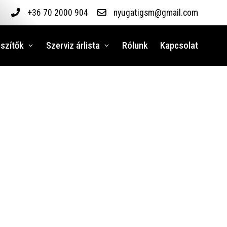
+36 70 2000 904
nyugatigsm@gmail.com
szítők
Szerviz árlista
Rólunk
Kapcsolat