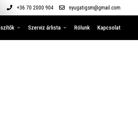
+36 70 2000 904
nyugatigsm@gmail.com
szítők
Szerviz árlista
Rólunk
Kapcsolat