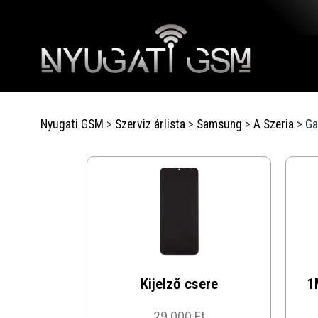
Nyugati GSM
>
Szerviz árlista
>
Samsung
>
A Szeria
>
Ga
Kijelző csere
1
29 000 Ft