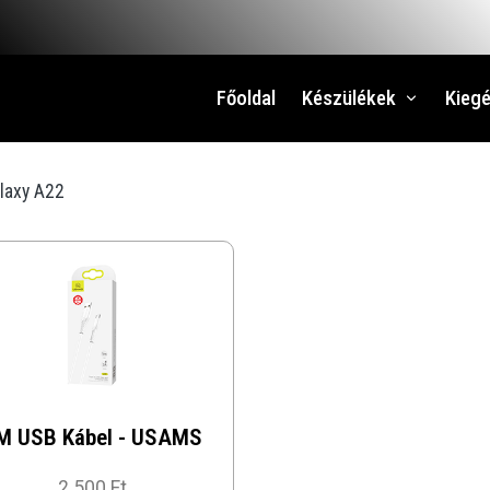
Főoldal
Készülékek
Kiegé
laxy A22
M USB Kábel - USAMS
2 500 Ft