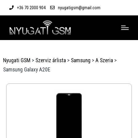
+36 70 2000 904
nyugatigsm@gmail.com
Nyugati GSM
>
Szerviz árlista
>
Samsung
>
A Szeria
>
Samsung Galaxy A20E