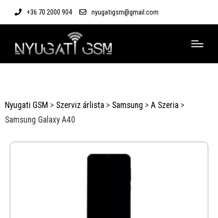
+36 70 2000 904
nyugatigsm@gmail.com
Nyugati GSM
>
Szerviz árlista
>
Samsung
>
A Szeria
>
Samsung Galaxy A40