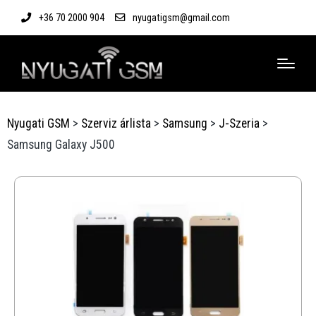
+36 70 2000 904
nyugatigsm@gmail.com
Nyugati GSM
>
Szerviz árlista
>
Samsung
>
J-Szeria
>
Samsung Galaxy J500