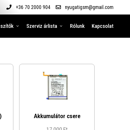
+36 70 2000 904
nyugatigsm@gmail.com
szítők
Szerviz árlista
Rólunk
Kapcsolat
)
Akkumulátor csere
17 000 Ft