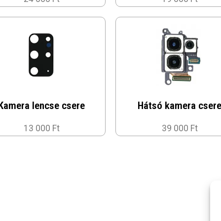
Kamera lencse csere
Hátsó kamera cser
13 000 Ft
39 000 Ft