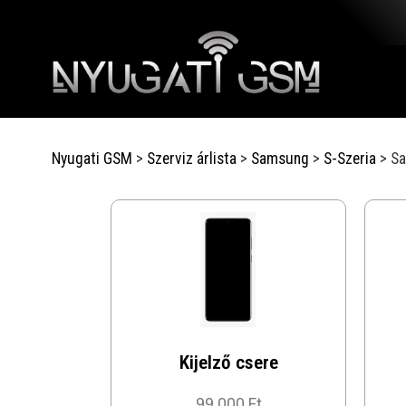
Nyugati GSM
>
Szerviz árlista
>
Samsung
>
S-Szeria
>
Sa
Kijelző csere
99 000 Ft