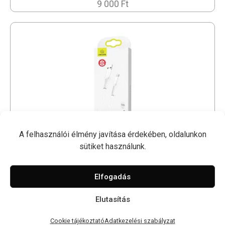
9 000 Ft
A felhasználói élmény javítása érdekében, oldalunkon
sütiket használunk.
1M USB Kábel - USAMS
2 500 Ft
Elfogadás
Elutasítás
© 2026 Nyugati GSM
Cookie tájékoztató
Adatkezelési szabályzat
Impresszum
Cookie tájékoztató
Adatkezelési szabályzat