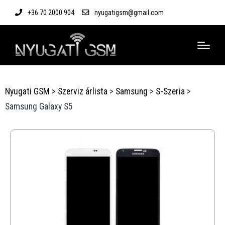
+36 70 2000 904
nyugatigsm@gmail.com
Nyugati GSM
>
Szerviz árlista
>
Samsung
>
S-Szeria
>
Samsung Galaxy S5