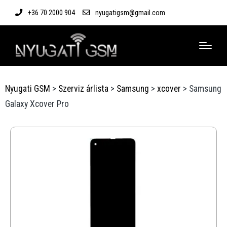
+36 70 2000 904
nyugatigsm@gmail.com
Nyugati GSM
>
Szerviz árlista
>
Samsung
>
xcover
>
Samsung
Galaxy Xcover Pro