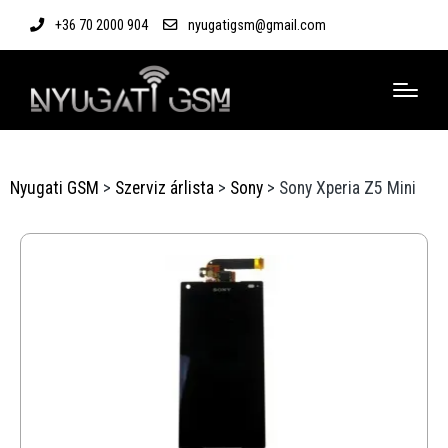
+36 70 2000 904
nyugatigsm@gmail.com
Nyugati GSM
>
Szerviz árlista
>
Sony
>
Sony Xperia Z5 Mini