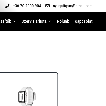
+36 70 2000 904
nyugatigsm@gmail.com
szítők
Szerviz árlista
Rólunk
Kapcsolat