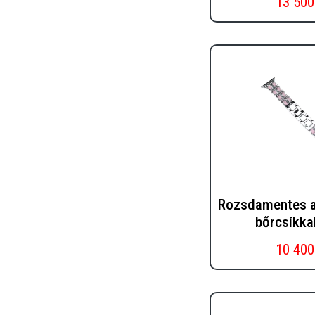
13 500
Rozsdamentes ac
bőrcsíkkal
10 400