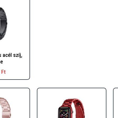
acél szíj,
te
 Ft