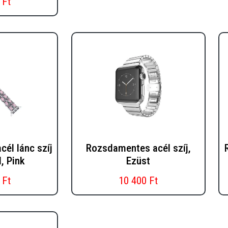
 Ft
él lánc szíj
Rozsdamentes acél szíj,
, Pink
Ezüst
 Ft
10 400 Ft