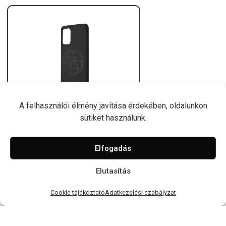
A felhasználói élmény javítása érdekében, oldalunkon
sütiket használunk.
Guess tok, Fekete
13 500 Ft
Elfogadás
Elutasítás
Cookie tájékoztató
Adatkezelési szabályzat
1
2
3
...
5