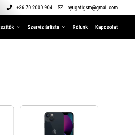
+36 70 2000 904
nyugatigsm@gmail.com
szítők
Szerviz árlista
Rólunk
Kapcsolat