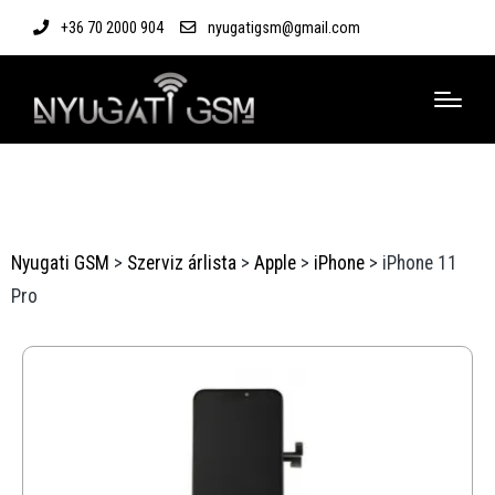
+36 70 2000 904
nyugatigsm@gmail.com
Nyugati GSM
>
Szerviz árlista
>
Apple
>
iPhone
>
iPhone 11
Pro