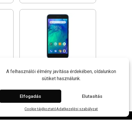
Redmi Go
A felhasználói élmény javítása érdekében, oldalunkon
sütiket használunk.
Elfogadás
Elutasítás
Cookie tájékoztató
Adatkezelési szabályzat
Adatkezelési szabályzat
Cookie tájékoztató
Impresszum