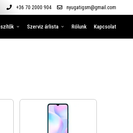
+36 70 2000 904
nyugatigsm@gmail.com
szítők
Szerviz árlista
Rólunk
Kapcsolat