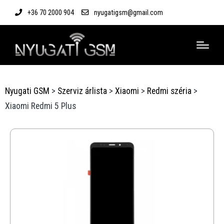
+36 70 2000 904
nyugatigsm@gmail.com
Nyugati GSM
>
Szerviz árlista
>
Xiaomi
>
Redmi széria
>
Xiaomi Redmi 5 Plus