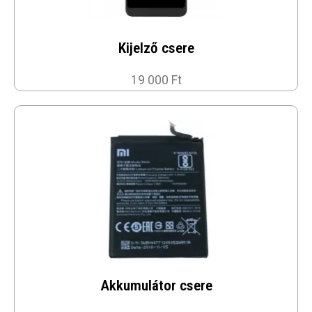
Kijelző csere
19 000 Ft
Akkumulátor csere